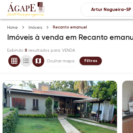
Recanto emanuel
Home
Imóveis
Imóveis
à venda
em
Recanto emanu
Exibindo
8
resultados para
: VENDA
Filtros
Ocultar mapa