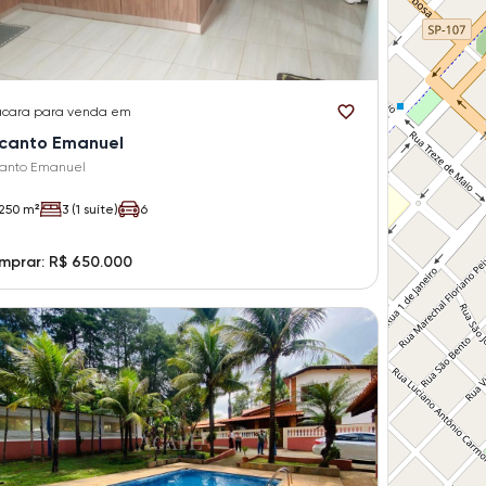
cara
para venda em
canto Emanuel
anto Emanuel
250 m²
3 (1 suíte)
6
mprar: R$ 650.000