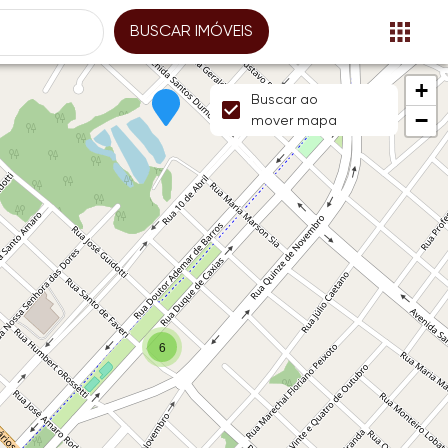
BUSCAR IMÓVEIS
+
Buscar ao
−
mover mapa
6