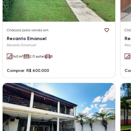
Chácara
para venda em
Chá
Recanto Emanuel
Re
Recanto Emanuel
Rec
140 m²
2 (1 suíte)
5
Comprar: R$ 600.000
Co