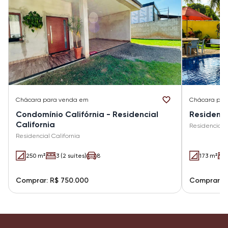
Chácara
para venda em
Chácara
par
Condomínio Califórnia - Residencial
Residenc
California
Residencial 
Residencial California
250 m²
3 (2 suítes)
8
173 m²
Comprar: R$ 750.000
Comprar: R