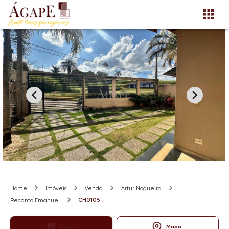
Home
Imóveis
Venda
Artur Nogueira
CH0105
Recanto Emanuel
Fotos
Mapa