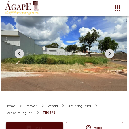
Home
Imóveis
Venda
Artur Nogueira
TE0392
Josephim Tagliari
Fotos
Mapa