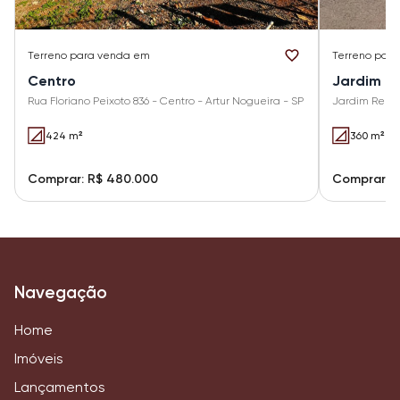
Terreno
para venda em
Terreno
para
Centro
Jardim Re
Rua Floriano Peixoto 836 - Centro - Artur Nogueira - SP
Jardim Rezek
424 m²
360 m²
Comprar: R$ 480.000
Comprar: 
Navegação
Home
Imóveis
Lançamentos