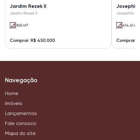
Jardim Rezek II
Josephim 
Jardim Rezek II
Josephim Tag
360 m²
414.41 m²
Comprar: R$ 450.000
Comprar: 
Navegação
Home
Imóveis
Lançamentos
Fale conosco
Mapa do site