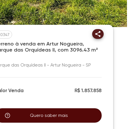
E0347
erreno à venda em Artur Nogueira,
arque das Orquídeas II, com 3096.43 m²
rque das Orquídeas II - Artur Nogueira - SP
alor Venda
R$ 1.857.858
Quero saber mais