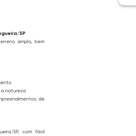
Nogueira/SP
erreno amplo, bem
imento
 a natureza
 empreendimentos de
eira/SP, com fácil