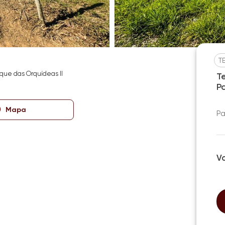
T
que das Orquídeas II
T
P
Mapa
Pa
V