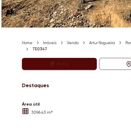
Home
Imóveis
Venda
Artur Nogueira
Par
TE0347
Fotos
Destaques
Área útil
3096.43 m²