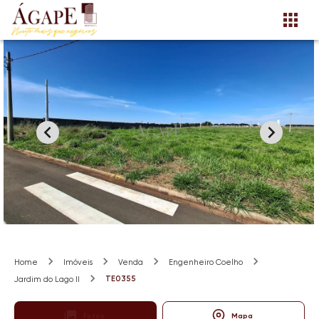
Home
Imóveis
Venda
Engenheiro Coelho
TE0355
Jardim do Lago II
Fotos
Mapa