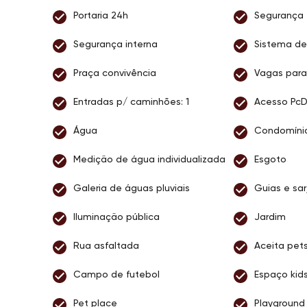
Portaria 24h
Segurança
Segurança interna
Sistema de
Praça convivência
Vagas para 
Entradas p/ caminhões: 1
Acesso Pc
Água
Condomíni
Medição de água individualizada
Esgoto
Galeria de águas pluviais
Guias e sar
Iluminação pública
Jardim
Rua asfaltada
Aceita pet
Campo de futebol
Espaço kid
Pet place
Playground