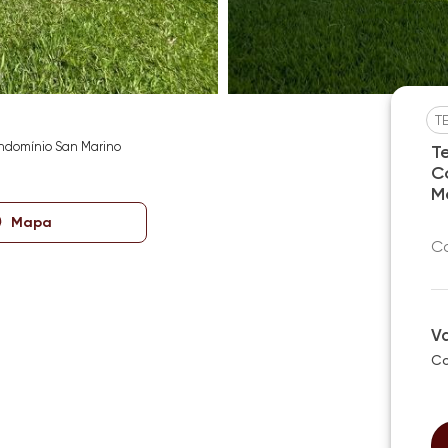
T
ndomínio San Marino
T
C
M
Mapa
Co
V
Co