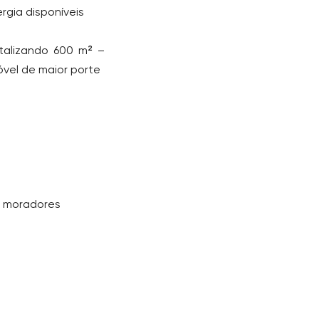
rgia disponíveis
otalizando 600 m² –
óvel de maior porte
s moradores