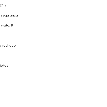
 24h
 segurança
visita: 8
D
o fechado
jetas
s
s