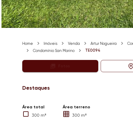
Home
Imóveis
Venda
Artur Nogueira
Co
TE0094
Condomínio San Marino
Fotos
Destaques
Área total
Área terreno
300 m²
300 m²