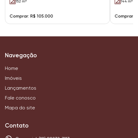
152 m²
144 m²
Comprar: R$ 105.000
Comprar: R
Navegação
Home
Imóveis
Lançamentos
Fale conosco
Mapa do site
Contato