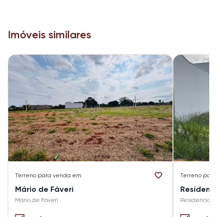
Imóveis similares
Terreno
para venda em
Terreno
para
Mário de Fáveri
Residenci
Mário de Fáveri
Residencial 