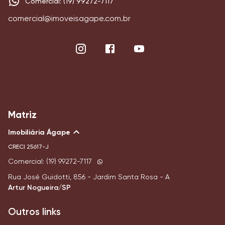
Comercial: (19) 99272-7117
comercial@imoveisagape.com.br
Matriz
Imobiliária Ágape
CRECI
25617-J
Comercial: (19) 99272-7117
Rua José Guidotti, 856 - Jardim Santa Rosa - A
Artur Nogueira/SP
Outros links