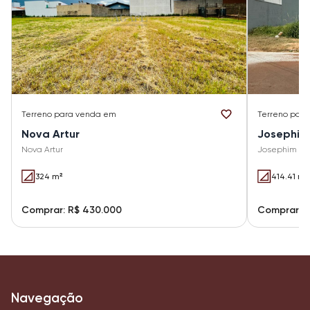
Terreno
para venda em
Terreno
para
Nova Artur
Josephim 
Nova Artur
Josephim Tag
324 m²
414.41 m²
Comprar: R$ 430.000
Comprar: 
Navegação