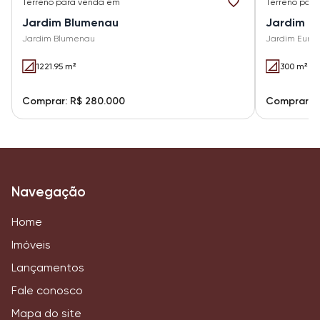
Terreno
para venda em
Terreno
para
Jardim Blumenau
Jardim E
Jardim Blumenau
Jardim Euro
1221.95 m²
300 m²
Comprar: R$ 280.000
Comprar: R
Navegação
Home
Imóveis
Lançamentos
Fale conosco
Mapa do site