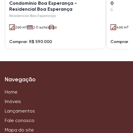
Condomínio Boa Esperança -
0
Residencial Boa Esperança
0
Residencial Boa Esperança
260 m²
2 (1 suíte)
6
460 m²
Comprar: R$ 590.000
Comprar: R
Navegação
Home
Imóveis
Lançamentos
Fale conosco
Mapa do site