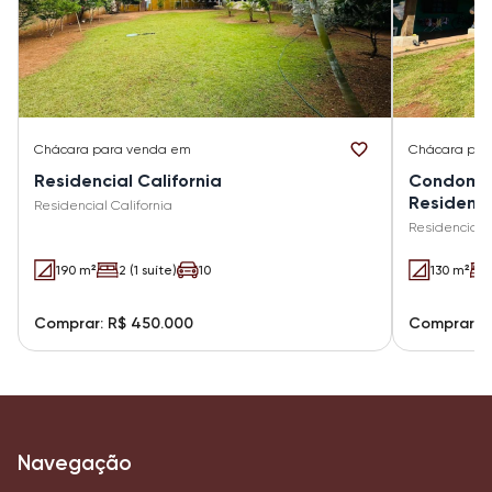
Chácara
para venda em
Chácara
par
Residencial California
Condomín
Residenc
Residencial California
Residencial 
190 m²
2 (1 suíte)
10
130 m²
Comprar: R$ 450.000
Comprar: 
Navegação