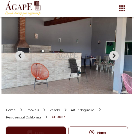
Home
Imóveis
Venda
Artur Nogueira
CH0083
Residencial California
Fotos
Mapa