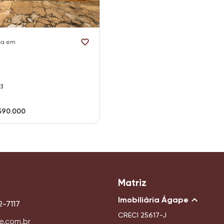
da em
3
590.000
Matriz
Imobiliária Ágape
2-7117
CRECI
25617-J
e.com.br