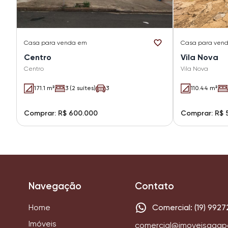
Casa
para venda em
Casa
para ven
Centro
Vila Nova
Centro
Vila Nova
171.1 m²
3 (2 suítes)
3
110.44 m²
Comprar: R$ 600.000
Comprar: R$ 
Navegação
Contato
Home
Comercial: (19) 9927
Imóveis
comercial@imoveisagap