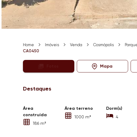
Home
Imóveis
Venda
Cosmópolis
Parque
CA0450
Fotos
Mapa
Destaques
Área
Área terreno
Dorm(s)
construída
1000 m²
4
186 m²