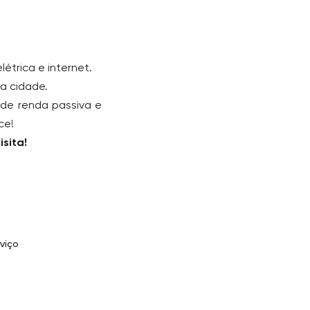
étrica e internet.
a cidade.
 de renda passiva e
ce!
sita!
viço