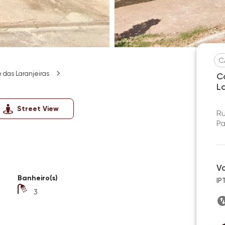
C
 das Laranjeiras
C
L
Street View
Ru
Pa
V
Banheiro(s)
IP
3