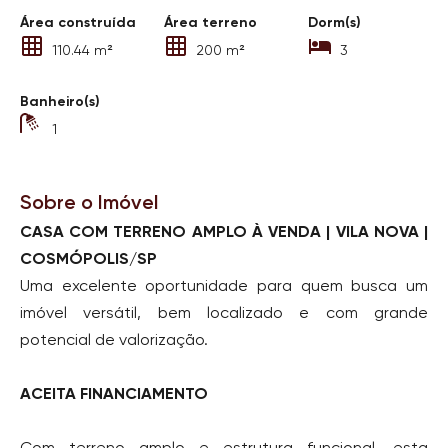
Área construída
Área terreno
Dorm(s)
110.44 m²
200 m²
3
Banheiro(s)
1
Sobre o Imóvel
CASA COM TERRENO AMPLO À VENDA | VILA NOVA |
COSMÓPOLIS/SP
Uma excelente oportunidade para quem busca um
imóvel versátil, bem localizado e com grande
potencial de valorização.
ACEITA FINANCIAMENTO
Com terreno amplo e estrutura funcional, esta