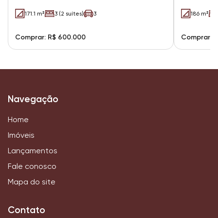
171.1 m²
3 (2 suítes)
3
186 m²
Comprar: R$ 600.000
Comprar: R
Navegação
Home
Imóveis
Lançamentos
Fale conosco
Mapa do site
Contato