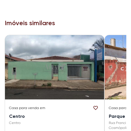
Imóveis similares
Casa
para venda em
Casa
para v
Centro
Parque da
Centro
Rua Francisco
Cosmópolis -