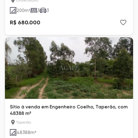
Universitário
200
m²
3
3
R$ 680.000
Sítio à venda em Engenheiro Coelho, Taperão, com
48388 m²
Taperão
48388
m²