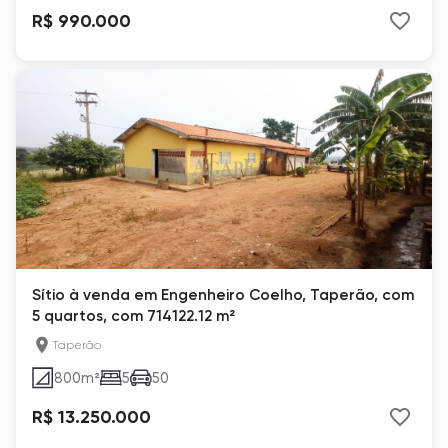
R$ 990.000
Sítio à venda em Engenheiro Coelho, Taperão, com
5 quartos, com 714122.12 m²
Taperão
800
m²
5
50
R$ 13.250.000