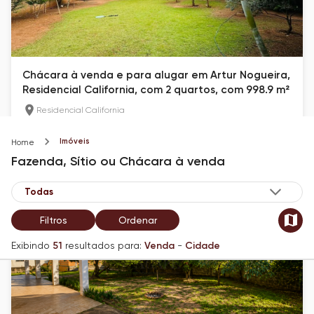
Chácara à venda e para alugar em Artur Nogueira,
Residencial California, com 2 quartos, com 998.9 m²
Residencial California
190
m²
2
10
Imóveis
Home
R$ 450.000
Fazenda, Sítio ou Chácara
à venda
Filtros
Ordenar
Exibindo
51
resultados para:
Venda
-
Cidade