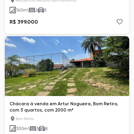
Recidencial Recanto das Palmeiras
160
m²
2
5
R$ 399.000
Chácara à venda em Artur Nogueira, Bom Retiro,
com 3 quartos, com 2000 m²
Bom Retiro
300
m²
3
8