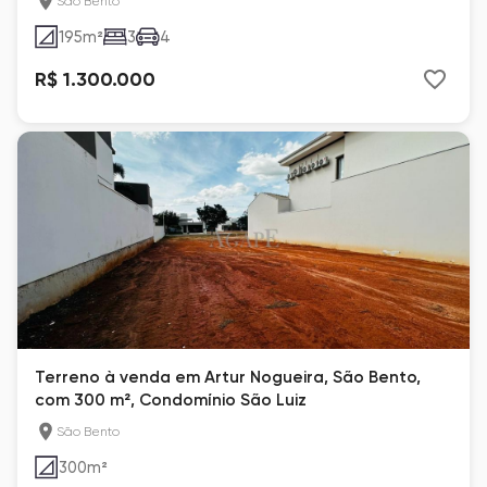
São Bento
195
m²
3
4
R$ 1.300.000
Terreno à venda em Artur Nogueira, São Bento,
com 300 m², Condomínio São Luiz
São Bento
300
m²