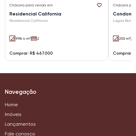
Chácara
para venda em
Chácara
par
Residencial California
Condomíni
Residencial California
Lagoa Bonit
998.4 m²
2
250 m²
Comprar: R$ 467.000
Comprar: 
Navegação
Home
Imóveis
Lançamentos
Fale conosco