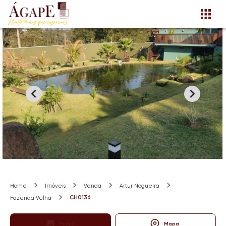
Home
Imóveis
Venda
Artur Nogueira
CH0136
Fazenda Velha
Fotos
Mapa