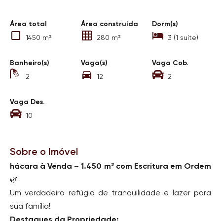
Área total
Área construída
Dorm(s)
1450 m²
280 m²
3 (1 suíte)
Banheiro(s)
Vaga(s)
Vaga Cob.
2
12
2
Vaga Des.
10
Sobre o Imóvel
hácara à Venda – 1.450 m² com Escritura em Ordem
🌿
Um verdadeiro refúgio de tranquilidade e lazer para
sua família!
Destaques da Propriedade: