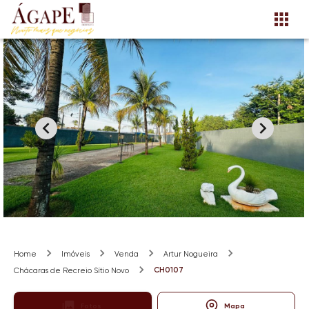
Home
Imóveis
Venda
Artur Nogueira
CH0107
Chácaras de Recreio Sítio Novo
Fotos
Mapa