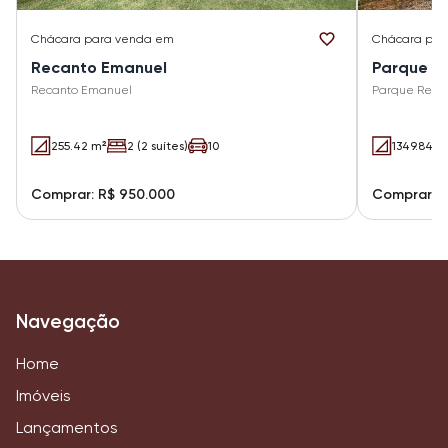
Chácara
para venda em
Chácara
par
Recanto Emanuel
Parque Re
Recanto Emanuel
Parque Reside
255.42 m²
2 (2 suítes)
10
1349.84 m
Comprar: R$ 950.000
Comprar: 
Navegação
Home
Imóveis
Lançamentos