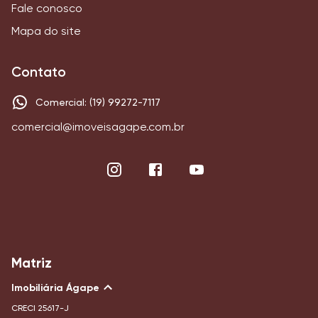
Fale conosco
Mapa do site
Contato
Comercial: (19) 99272-7117
comercial@imoveisagape.com.br
Matriz
Imobiliária Ágape
CRECI
25617-J