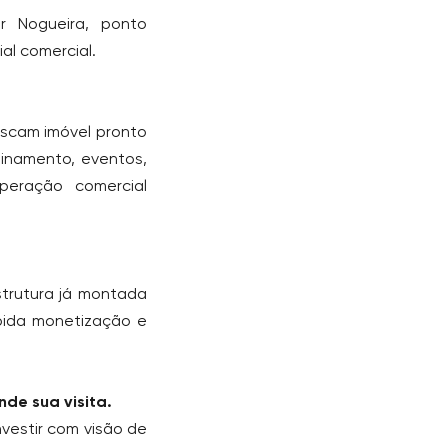
r Nogueira, ponto
al comercial.
uscam imóvel pronto
reinamento, eventos,
eração comercial
strutura já montada
pida monetização e
de sua visita.
vestir com visão de