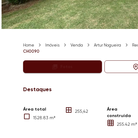
Home
Imóveis
Venda
Artur Nogueira
Re
CH0090
Fotos
Destaques
Área total
Área
255,42
construída
1528.83 m²
255.42 m²