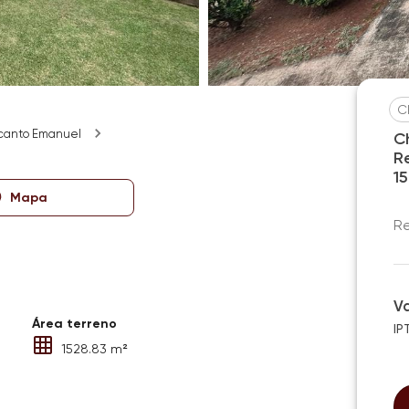
C
canto Emanuel
C
R
1
Mapa
Re
V
Área terreno
IP
1528.83 m²