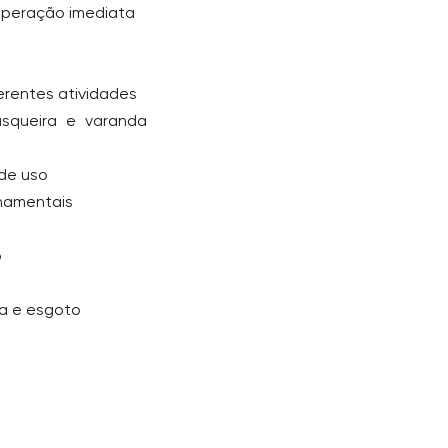
 operação imediata
erentes atividades
asqueira e varanda
 de uso
rnamentais
o
ca e esgoto