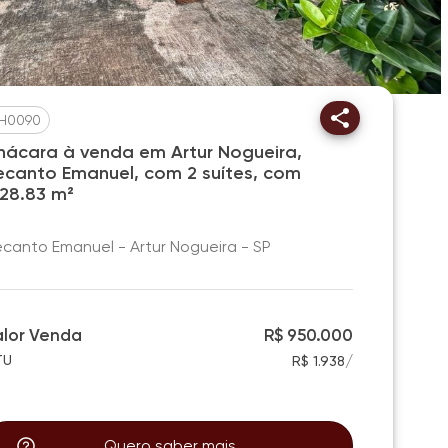
H0090
hácara à venda em Artur Nogueira,
ecanto Emanuel, com 2 suítes, com
528.83 m²
canto Emanuel - Artur Nogueira - SP
alor Venda
R$ 950.000
/
TU
R$ 1.938
Quero saber mais