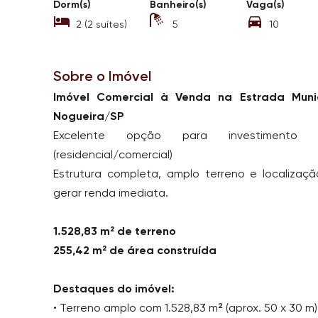
Dorm(s)
Banheiro(s)
Vaga(s)
2 (2 suítes)
5
10
Sobre o Imóvel
Imóvel Comercial à Venda na Estrada Muni
Nogueira/SP
Excelente opção para investiment
(residencial/comercial)
Estrutura completa, amplo terreno e localizaç
gerar renda imediata.
1.528,83 m² de terreno
255,42 m² de área construída
Destaques do imóvel:
• Terreno amplo com 1.528,83 m² (aprox. 50 x 30 m)