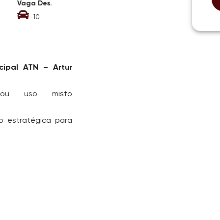
Vaga Des.
10
cipal ATN – Artur
o ou uso misto
ão estratégica para