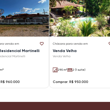
ara venda em
Chácara
para venda em
esidencial Martinelli
Venda Velha
dencial Martinelli
Venda Velha
 m²
290 m²
2 (1 suíte)
 R$ 960.000
Comprar: R$ 950.000