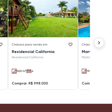
Chácara
para venda em
Chácara
para vend
Residencial California
Martinelli
Residencial California
Martinelli
500 m²
4
193 m²
2 (1 suít
Comprar: R$ 998.000
Comprar: R$ 960