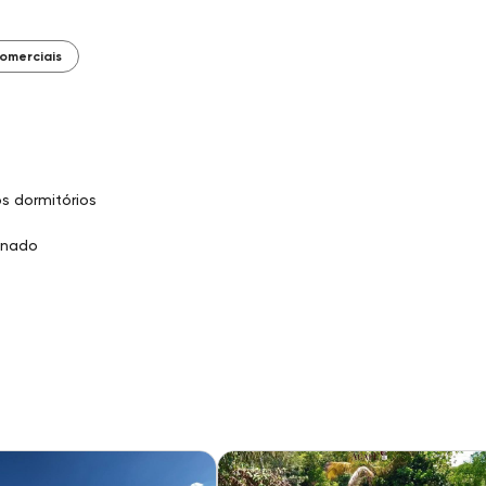
omerciais
s dormitórios
onado