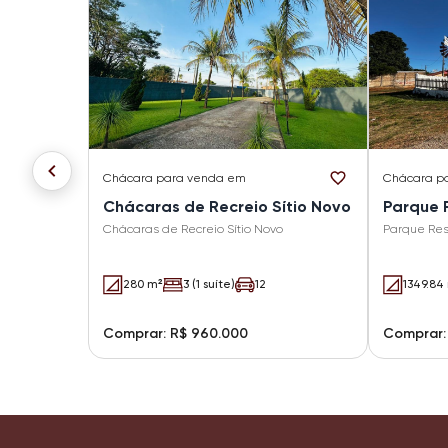
Chácara
para venda em
Chácara
p
Chácaras de Recreio Sítio Novo
Parque R
Chácaras de Recreio Sítio Novo
Parque Resi
280 m²
3 (1 suíte)
12
1349.84
Comprar: R$ 960.000
Comprar: