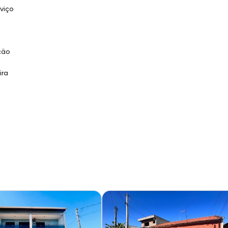
viço
ção
ira