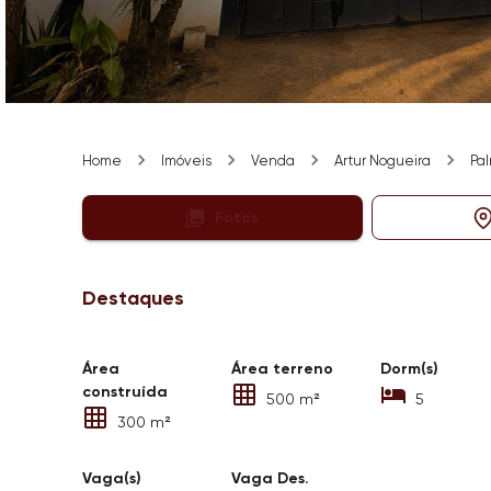
Home
Imóveis
Venda
Artur Nogueira
Pa
Fotos
Destaques
Área
Área terreno
Dorm(s)
construída
500 m²
5
300 m²
Vaga(s)
Vaga Des.