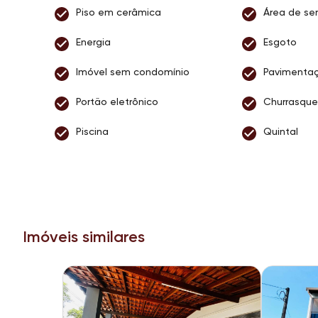
Piso em cerâmica
Área de ser
Energia
Esgoto
Imóvel sem condomínio
Pavimenta
Portão eletrônico
Churrasque
Piscina
Quintal
Imóveis similares