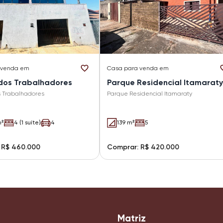
 venda em
Casa
para venda em
dos Trabalhadores
Parque Residencial Itamaraty
 Trabalhadores
Parque Residencial Itamaraty
m²
4 (1 suíte)
4
139 m²
5
 R$ 460.000
Comprar: R$ 420.000
Matriz