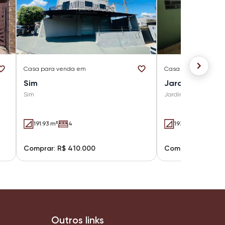
Casa
para venda em
Casa
para venda e
Sim
Jardim Planalt
Sim
Jardim Planalto
191.93 m²
4
193 m²
3 (1 suít
Comprar: R$ 410.000
Comprar: R$ 450
Outros links