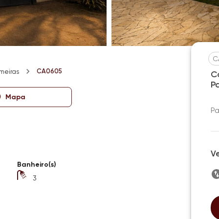
C
CA0605
lmeiras
C
P
Mapa
Pa
V
Banheiro(s)
3