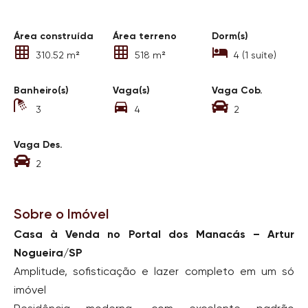
Área construída
Área terreno
Dorm(s)
310.52 m²
518 m²
4 (1 suíte)
Banheiro(s)
Vaga(s)
Vaga Cob.
3
4
2
Vaga Des.
2
Sobre o Imóvel
Casa à Venda no Portal dos Manacás – Artur
Nogueira/SP
Amplitude, sofisticação e lazer completo em um só
imóvel