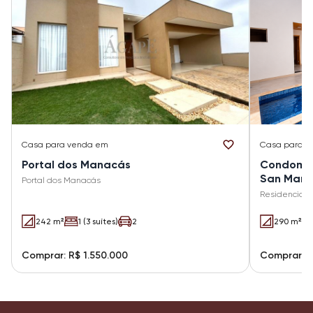
Casa
para venda em
Casa
para v
Portal dos Manacás
Condomíni
San Mari
Portal dos Manacás
Residencial 
242 m²
1 (3 suítes)
2
290 m²
Comprar: R$ 1.550.000
Comprar: R