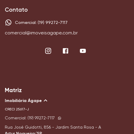
Contato
Comercial: (19) 99272-7117
comercial@imoveisagape.com.br
Matriz
Imobiliária Ágape
CRECI
25617-J
Comercial: (19) 99272-7117
Rua José Guidotti, 856 - Jardim Santa Rosa - A
Artur Nogueira/SP