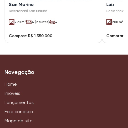
San Marino
Luiz
Residencial San Marino
Residencial 
290 m²
4 (2 suítes)
4
200 m²
Comprar: R$ 1.350.000
Comprar: R
Navegação
Home
Imóveis
Lançamentos
Fale conosco
Mapa do site