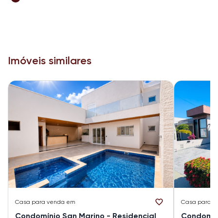
Imóveis similares
Casa
para venda em
Casa
para v
Condomínio San Marino - Residencial
Condomíni