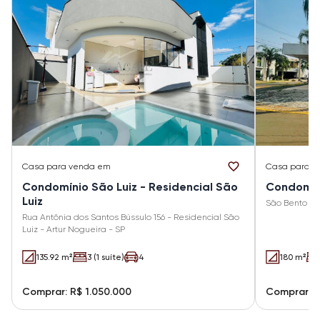
Casa
para venda em
Casa
para v
Condomínio São Luiz - Residencial São
Condomín
Luiz
São Bento
Rua Antônia dos Santos Bússulo 156 - Residencial São
Luiz - Artur Nogueira - SP
135.92 m²
3 (1 suíte)
4
180 m²
Comprar: R$ 1.050.000
Comprar: R