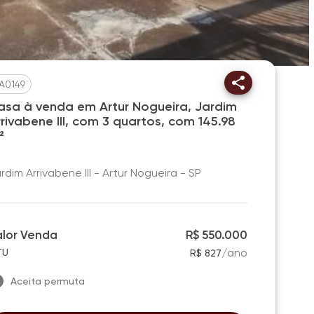
A0149
asa à venda em Artur Nogueira, Jardim
rrivabene III, com 3 quartos, com 145.98
²
rdim Arrivabene III - Artur Nogueira - SP
alor Venda
R$ 550.000
/
ano
TU
R$ 827
Aceita permuta