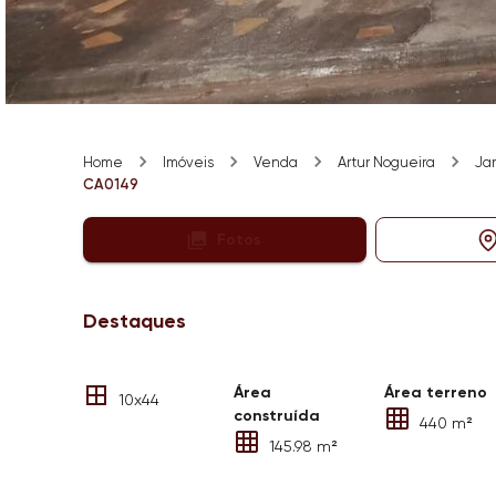
Home
Imóveis
Venda
Artur Nogueira
Jar
CA0149
Fotos
Destaques
Área
Área terreno
10x44
construída
440 m²
145.98 m²