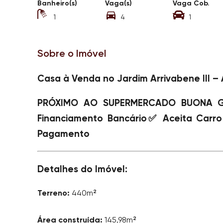
Banheiro(s)
Vaga(s)
Vaga Cob.
1
4
1
Sobre o Imóvel
Casa à Venda no Jardim Arrivabene III – 
PRÓXIMO AO SUPERMERCADO BUONA 
Financiamento Bancário
✅
Aceita Carr
Pagamento
Detalhes do Imóvel:
Terreno:
440m²
Área construída:
145,98m²