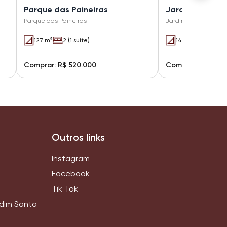
Parque das Paineiras
Jardim Bela Vist
Parque das Paineiras
Jardim Bela Vista II
127 m²
2 (1 suíte)
140.37 m²
2 (1 
Comprar: R$ 520.000
Comprar: R$ 580
Outros links
Instagram
Facebook
Tik Tok
rdim Santa