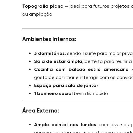
Topografia plana
– ideal para futuros projetos 
ou ampliação
Ambientes Internos:
3 dormitórios
, sendo 1 suíte para maior pri
Sala de estar ampla
, perfeita para reunir a
Cozinha com balcão estilo americano
–
gosta de cozinhar e interagir com os convi
Espaço para sala de jantar
1 banheiro social
bem distribuído
Área Externa:
Amplo quintal nos fundos
com diversas po
gourmet, piscina, jardim ou até uma segund