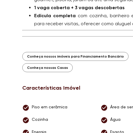
1 vaga coberta + 3 vagas descobertas
Edícula completa
com cozinha, banheiro e
para receber visitas, oferecer como aluguel
Conheça nossos imóveis para Financiamento Bancário
Conheça nossas Casas
Características Imóvel
Piso em cerâmica
Área de ser
Cozinha
Água
Energia
Esgoto