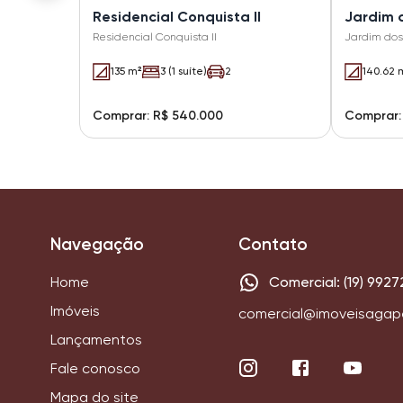
Residencial Conquista II
Jardim 
Residencial Conquista II
Jardim dos
135 m²
3 (1 suíte)
2
140.62 
Comprar: R$ 540.000
Comprar:
Navegação
Contato
Home
Comercial: (19) 9927
Imóveis
comercial@imoveisagap
Lançamentos
Fale conosco
Mapa do site