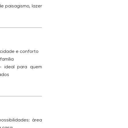
de paisagismo, lazer
vacidade e conforto
 família
 ideal para quem
dados
ssibilidades: área
a casa