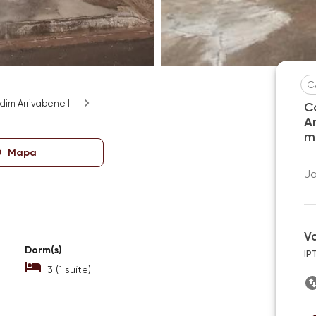
C
dim Arrivabene III
C
A
m
Mapa
Ja
V
Dorm(s)
IP
3 (1 suíte)