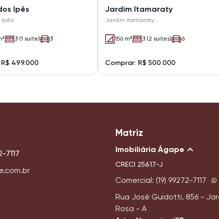
dos Ipês
Jardim Itamaraty
 Ipês
Jardim Itamaraty
m²
3 (1 suíte)
3
156 m²
3 (2 suítes)
6
 R$ 499.000
Comprar: R$ 500.000
Matriz
Imobiliária Ágape
2-7117
CRECI
25617-J
e.com.br
Comercial: (19) 99272-7117
Rua José Guidotti, 856 - Ja
Rosa - A