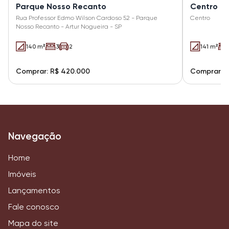
Parque Nosso Recanto
Centro
Rua Professor Edmo Wilson Cardoso 52 - Parque
Centro
Nosso Recanto - Artur Nogueira - SP
140 m²
3
2
141 m²
Comprar: R$ 420.000
Comprar: R
Navegação
Home
Imóveis
Lançamentos
Fale conosco
Mapa do site