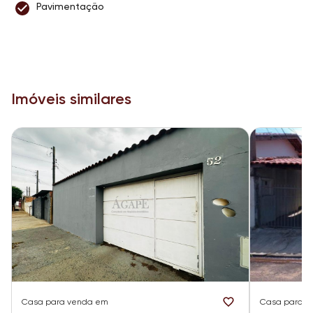
Pavimentação
Imóveis similares
Casa
para venda em
Casa
para v