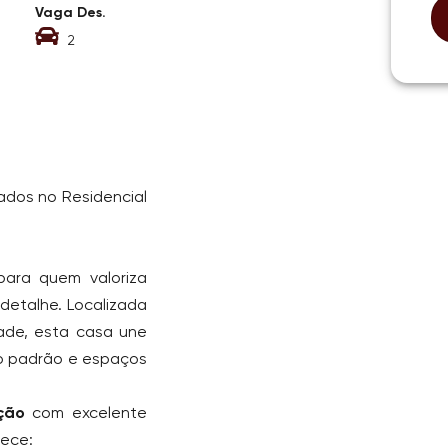
Vaga Des.
2
ados no Residencial
para quem valoriza
detalhe. Localizada
ade, esta casa une
o padrão e espaços
ção
com excelente
rece: