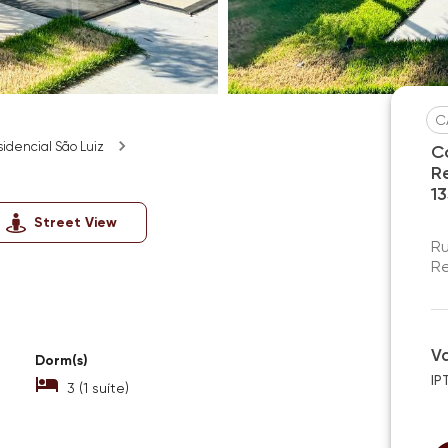
C
idencial São Luiz
C
R
1
Street View
Ru
Re
V
Dorm(s)
IP
3 (1 suíte)