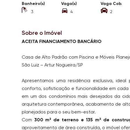
Banheiro(s)
Vaga(s)
Vaga Cob.
3
4
2
Sobre o Imóvel
ACEITA FINANCIAMENTO BANCÁRIO
Casa de Alto Padrão com Piscina e Móveis Planej
São Luiz – Artur Nogueira/SP
Apresentamos uma residência exclusiva, ideal 
conforto, sofisticação e funcionalidade em cada 
em um dos condomínios mais desejados da cid
arquitetura contemporânea, acabamento de alt
planejados para o seu bem-estar.
Com
300 m² de terreno e 135 m² de constru
aproveitamento de área construída, o imóvel ofe