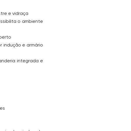
tre e vidraça
ossibilita o ambiente
berto
r indução e armário
anderia integrada e
tes