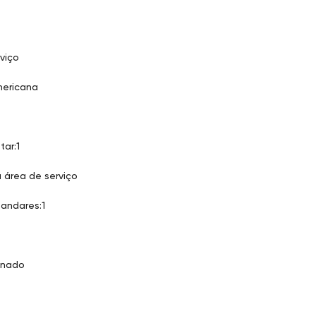
viço
mericana
tar:1
 área de serviço
andares:1
onado