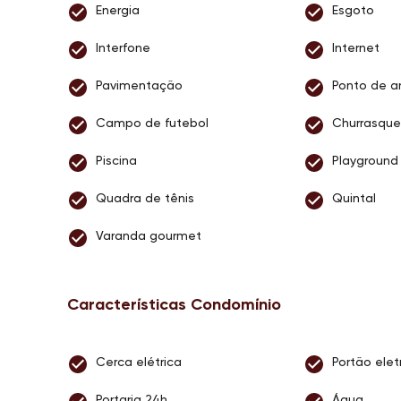
Energia
Esgoto
Interfone
Internet
Pavimentação
Ponto de a
Campo de futebol
Churrasque
Piscina
Playground
Quadra de tênis
Quintal
Varanda gourmet
Características Condomínio
Cerca elétrica
Portão elet
Portaria 24h
Água