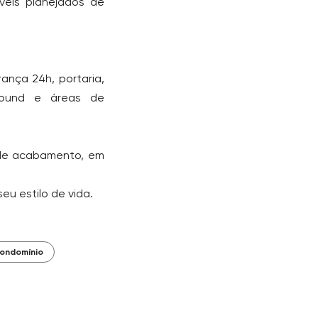
veis planejados de
ança 24h, portaria,
round e áreas de
 de acabamento, em
eu estilo de vida.
Condomínio