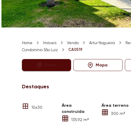
Home
Imóveis
Venda
Artur Nogueira
Res
CA0519
Condomínio São Luiz
Fotos
Mapa
Destaques
Área
Área terreno
10x30
construída
300 m²
135.92 m²