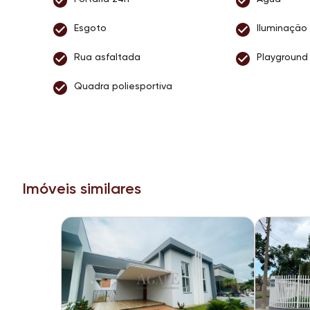
Esgoto
Iluminação 
Rua asfaltada
Playground
Quadra poliesportiva
Imóveis similares