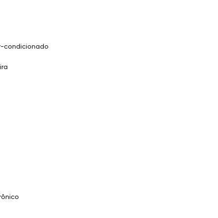
r-condicionado
ira
rônico