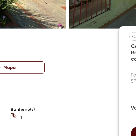
C
C
R
c
Mapa
Pa
S
V
Banheiro(s)
1