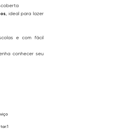
scoberta
dos
, ideal para lazer
scolas e com fácil
venha conhecer seu
viço
tar:1