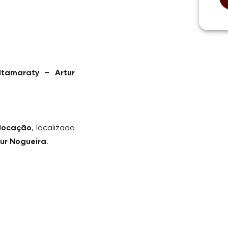
tamaraty – Artur
locação
, localizada
tur Nogueira
.