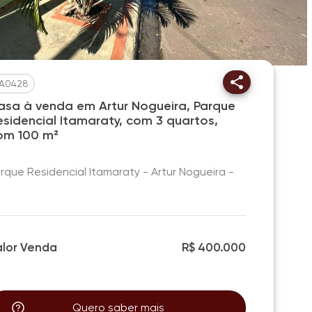
A0428
asa à venda em Artur Nogueira, Parque
esidencial Itamaraty, com 3 quartos,
om 100 m²
rque Residencial Itamaraty - Artur Nogueira -
P
alor Venda
R$ 400.000
Quero saber mais