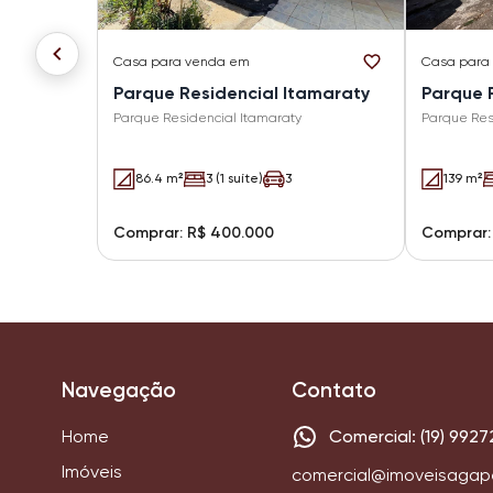
Casa
para venda em
Casa
para
Parque Residencial Itamaraty
Parque 
Parque Residencial Itamaraty
Parque Res
86.4 m²
3 (1 suíte)
3
139 m²
Comprar: R$ 400.000
Comprar:
Navegação
Contato
Home
Comercial: (19) 9927
Imóveis
comercial@imoveisagap