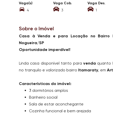
Vaga(s)
Vaga Cob.
Vaga Des.
4
3
1
Sobre o Imóvel
Casa à Venda e para Locação no Bairro I
Nogueira/SP
Oportunidade imperdível!
Linda casa disponível tanto para
venda
quanto
no tranquilo e valorizado bairro
Itamaraty
, em
Ar
Características do imóvel:
3 dormitórios amplos
Banheiro social
Sala de estar aconchegante
Cozinha funcional e bem arejada