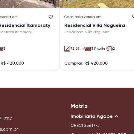
 venda em
Casa
para venda em
Residencial Itamaraty
Residencial Villa Nogueira
idencial Itamaraty
Residencial Villa Nogueira
5
72.62 m²
3 (1 suíte)
2
 R$ 420.000
Comprar: R$ 420.000
Matriz
Imobiliária Ágape
2-7117
CRECI
25617-J
e.com.br