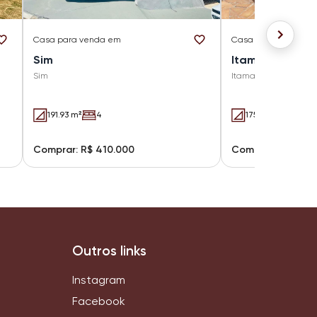
Casa
para venda em
Casa
para venda e
Sim
Itamaraty
Sim
Itamaraty
191.93 m²
4
175 m²
3
2
Comprar: R$ 410.000
Comprar: R$ 420
Outros links
Instagram
Facebook