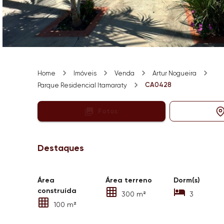
Home
Imóveis
Venda
Artur Nogueira
CA0428
Parque Residencial Itamaraty
Fotos
Destaques
Área
Área terreno
Dorm(s)
construída
300 m²
3
100 m²