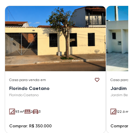
Casa
para venda em
Casa
para v
Florindo Caetano
Jardim Be
Florindo Caetano
Jardim Bela 
93 m²
2
3
122.6 m²
Comprar: R$ 350.000
Comprar: R