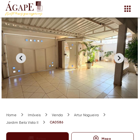
Home
Imóveis
Venda
Artur Nogueira
CA0586
Jardim Bela Vista II
Fotos
Mapa