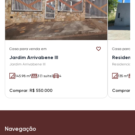
Casa
para venda em
Casa
para v
Jardim Arrivabene III
Residenci
Jardim Arrivabene III
Residencial C
145.98 m²
3 (1 suíte)
4
135 m²
Comprar: R$ 550.000
Comprar: 
Navegação