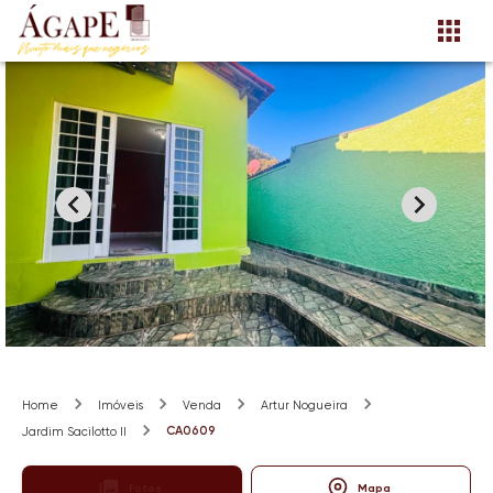
Home
Imóveis
Venda
Artur Nogueira
CA0609
Jardim Sacilotto II
Fotos
Mapa