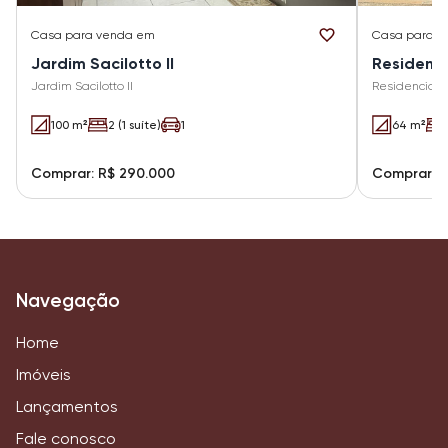
Casa
para venda em
Casa
para v
Jardim Sacilotto II
Residenci
Jardim Sacilotto II
Residencial 
100 m²
2 (1 suíte)
1
64 m²
Comprar: R$ 290.000
Comprar: R
Navegação
Home
Imóveis
Lançamentos
Fale conosco