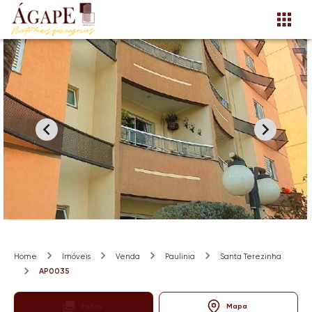
Home
Imóveis
Venda
Paulínia
Santa Terezinha
AP0035
Fotos
Mapa