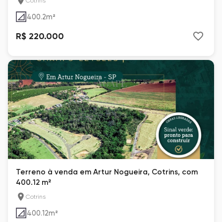
Cotrins
400.2
m²
R$ 220.000
Terreno à venda em Artur Nogueira, Cotrins, com
400.12 m²
Cotrins
400.12
m²