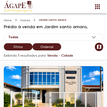
Jardim santo amaro
Home
Imóveis
Prédio
à venda
em
Jardim santo amaro,
Filtros
Ordenar
Exibindo
1
resultados para:
Venda
-
Cidade