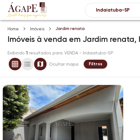
Jardim renata
Home
Imóveis
Imóveis
à venda
em
Jardim renata,
Exibindo
1
resultados para
: VENDA
- Indaiatuba-SP
Filtros
Ocultar mapa