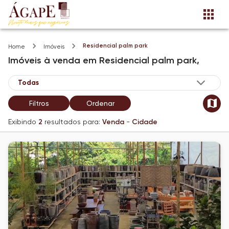
Residencial palm park
Home
Imóveis
Imóveis
à venda
em
Residencial palm park,
Filtros
Ordenar
Exibindo
2
resultados para:
Venda
-
Cidade