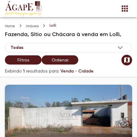
Lolli
Home
Imóveis
Fazenda, Sítio ou Chácara
à venda
em
Lolli,
Filtros
Ordenar
Exibindo
1
resultados para:
Venda
-
Cidade