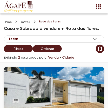
Rota das flores
Home
Imóveis
Casa e Sobrado
à venda
em
Rota das flores,
Filtros
Ordenar
Exibindo
2
resultados para:
Venda
-
Cidade