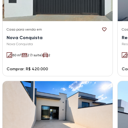
Casa
para venda em
Ca
Nova Conquista
Re
Nova Conquista
Res
80 m²
2 (1 suíte)
2
Comprar: R$ 420.000
Co