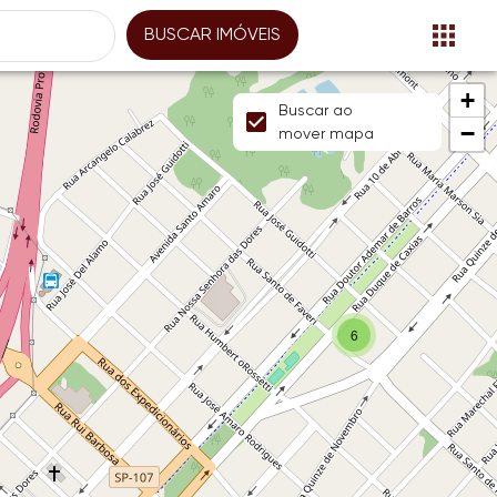
BUSCAR IMÓVEIS
+
Buscar ao
−
mover mapa
6