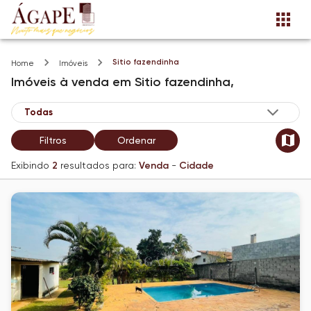
Sitio fazendinha
Home
Imóveis
Imóveis
à venda
em
Sitio fazendinha,
Filtros
Ordenar
Exibindo
2
resultados para:
Venda
-
Cidade