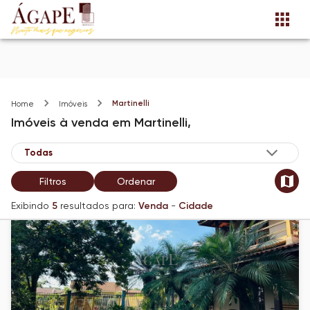
Martinelli
Home
Imóveis
Imóveis
à venda
em
Martinelli,
Filtros
Ordenar
Exibindo
5
resultados para:
Venda
-
Cidade