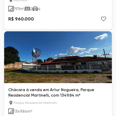
Martinelli
193
m²
2
4
R$ 960.000
Chácara à venda em Artur Nogueira, Parque
Residencial Martinelli, com 1349.84 m²
Parque Residencial Martinelli
1349.84
m²