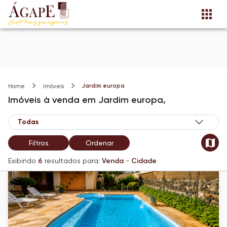
Jardim europa
Home
Imóveis
Imóveis
à venda
em
Jardim europa,
Filtros
Ordenar
Exibindo
6
resultados para:
Venda
-
Cidade