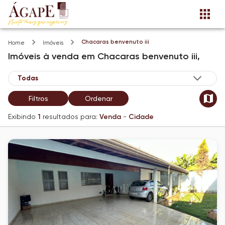
Chacaras benvenuto iii
Home
Imóveis
Imóveis
à venda
em
Chacaras benvenuto iii,
Filtros
Ordenar
Exibindo
1
resultados para:
Venda
-
Cidade