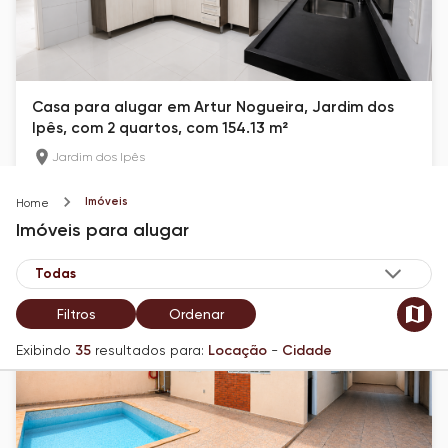
Casa para alugar em Artur Nogueira, Jardim dos
Ipês, com 2 quartos, com 154.13 m²
Jardim dos Ipês
154.13
m²
2
2
Imóveis
Home
R$ 2.000
Imóveis
para alugar
Filtros
Ordenar
Exibindo
35
resultados para:
Locação
-
Cidade