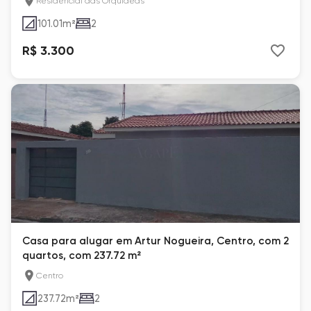
Residencial das Orquídeas
101.01
m²
2
R$ 3.300
Casa para alugar em Artur Nogueira, Centro, com 2
quartos, com 237.72 m²
Centro
237.72
m²
2