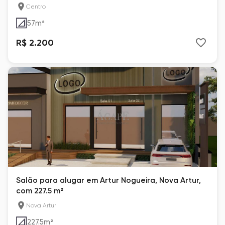
Centro
57
m²
R$ 2.200
Salão para alugar em Artur Nogueira, Nova Artur,
com 227.5 m²
Nova Artur
227.5
m²