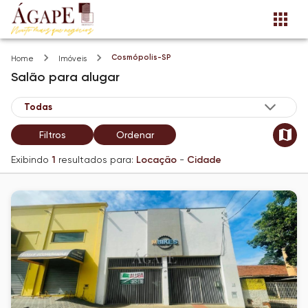
Cosmópolis-SP
Home
Imóveis
Salão
para alugar
Filtros
Ordenar
Exibindo
1
resultados para:
Locação
-
Cidade