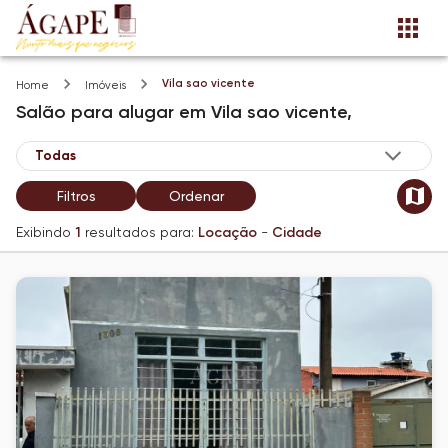
Vila sao vicente
Home
Imóveis
Salão
para alugar
em
Vila sao vicente,
Filtros
Ordenar
Exibindo
1
resultados para:
Locação
-
Cidade