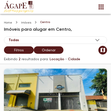
Centro
Home
Imóveis
Imóveis
para alugar
em
Centro,
Filtros
Ordenar
Exibindo
2
resultados para:
Locação
-
Cidade