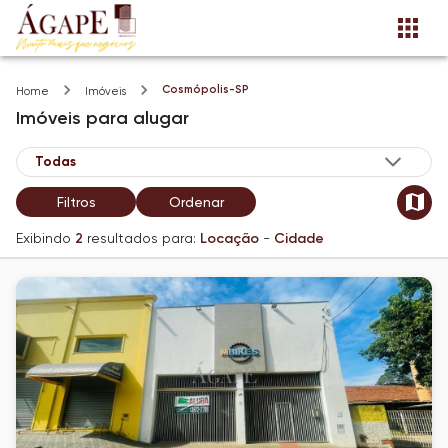
Cosmópolis-SP
Home
Imóveis
Imóveis
para alugar
Filtros
Ordenar
Exibindo
2
resultados para:
Locação
-
Cidade