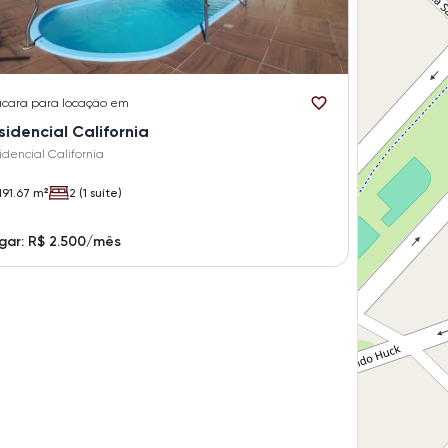
cara
para locação em
sidencial California
idencial California
191.67 m²
2 (1 suíte)
gar: R$ 2.500/mês